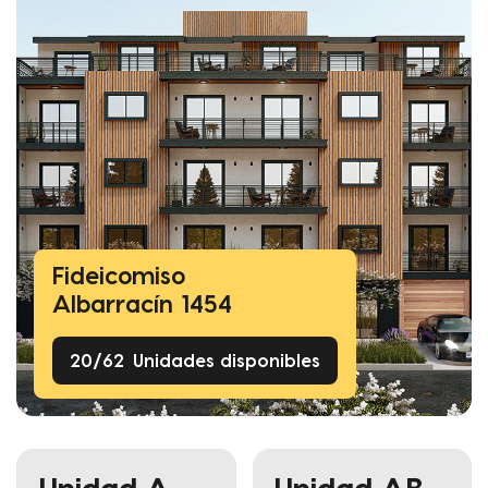
Fideicomiso
Albarracín 1454
20
/
62
Unidades disponibles
Unidad A
Unidad AB