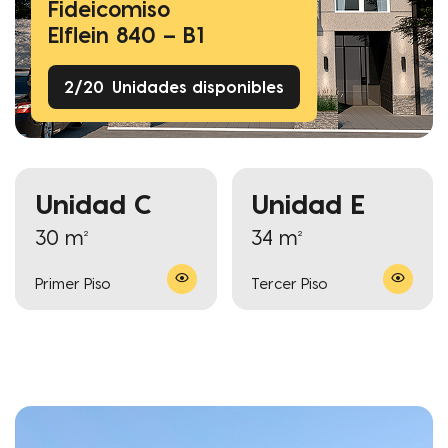
Fideicomiso
Elflein 840 – B1
2
/
20
Unidades disponibles
Unidad C
Unidad E
30 m²
34 m²
Primer Piso
Tercer Piso