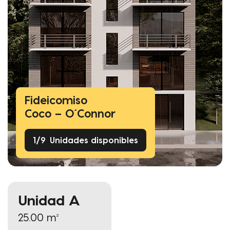
Fideicomiso
Coco – O´Connor
1
/
9
Unidades disponibles
Unidad A
25.00 m²