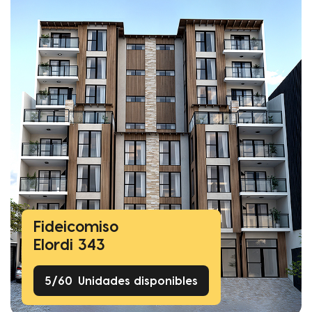
Fideicomiso
Elordi 343
5
/
60
Unidades disponibles